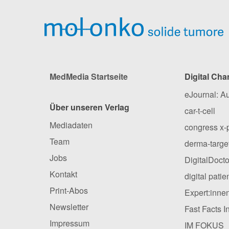
MedMedia Startseite
Digital Cha
eJournal: A
Über unseren Verlag
car-t-cell
Mediadaten
congress x-
Team
derma-targe
Jobs
DigitalDocto
Kontakt
digital pati
Print-Abos
Expert:inne
Newsletter
Fast Facts I
Impressum
IM FOKUS