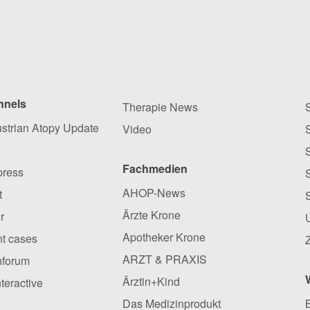
nnels
Therapie News
ustrian Atopy Update
Video
Fachmedien
press
AHOP-News
t
Ärzte Krone
r
Apotheker Krone
ent cases
ARZT & PRAXIS
nforum
Ärztin+Kind
nteractive
Das Medizinprodukt