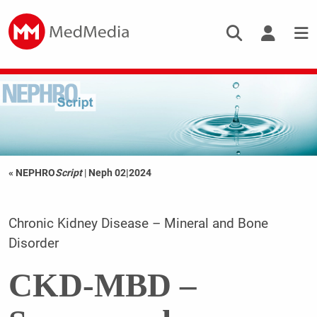
« NEPHRO
Script
|
Neph 02|2024
Chronic Kidney Disease – Mineral and Bone
Disorder
CKD-MBD –