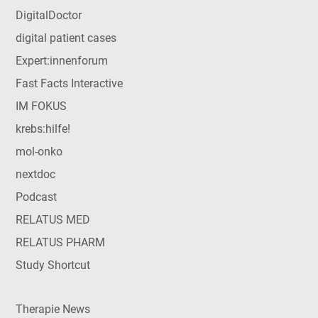
DigitalDoctor
digital patient cases
Expert:innenforum
Fast Facts Interactive
IM FOKUS
krebs:hilfe!
mol-onko
nextdoc
Podcast
RELATUS MED
RELATUS PHARM
Study Shortcut
Therapie News