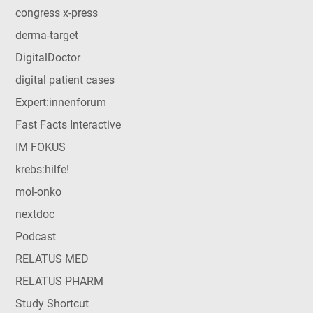
congress x-press
derma-target
DigitalDoctor
digital patient cases
Expert:innenforum
Fast Facts Interactive
IM FOKUS
krebs:hilfe!
mol-onko
nextdoc
Podcast
RELATUS MED
RELATUS PHARM
Study Shortcut