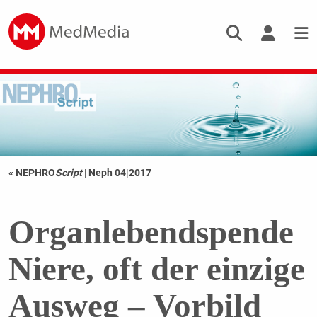
« NEPHRO
Script
|
Neph 04|2017
Organlebendspende
Niere, oft der einzige
Ausweg – Vorbild