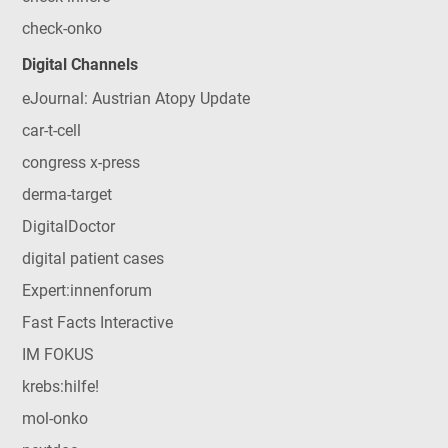
check-onko
Digital Channels
eJournal: Austrian Atopy Update
car-t-cell
congress x-press
derma-target
DigitalDoctor
digital patient cases
Expert:innenforum
Fast Facts Interactive
IM FOKUS
krebs:hilfe!
mol-onko