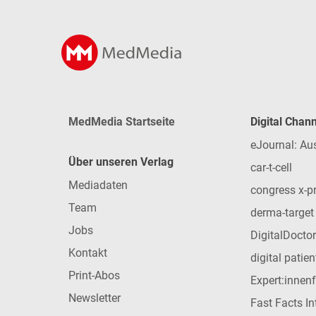
MedMedia Startseite
Digital Chan
eJournal: Au
Über unseren Verlag
car-t-cell
Mediadaten
congress x-p
Team
derma-target
Jobs
DigitalDoctor
Kontakt
digital patie
Print-Abos
Expert:innen
Newsletter
Fast Facts In