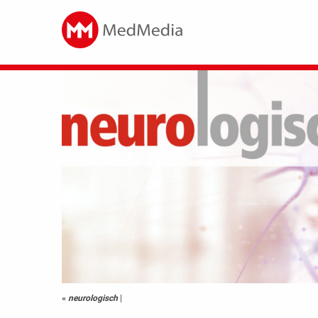
«
neurologisch
|