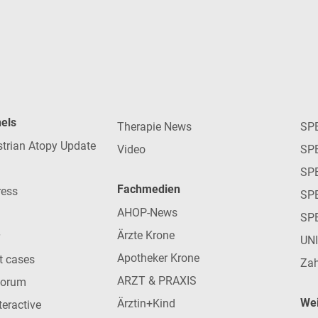
nels
Therapie News
SP
strian Atopy Update
Video
SP
SP
Fachmedien
ress
SPE
AHOP-News
SP
Ärzte Krone
UN
Apotheker Krone
nt cases
Zah
ARZT & PRAXIS
forum
Wei
Ärztin+Kind
teractive