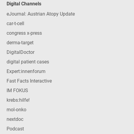
Digital Channels
eJournal: Austrian Atopy Update
car-t-cell
congress x-press
derma-target
DigitalDoctor
digital patient cases
Expert:innenforum
Fast Facts Interactive
IM FOKUS
krebs:hilfe!
mol-onko
nextdoc
Podcast