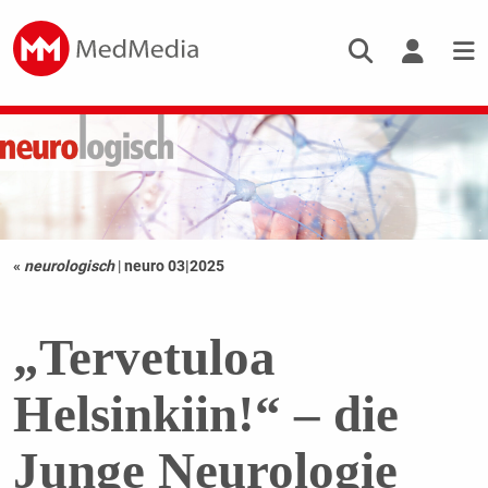
«
neurologisch
|
neuro 03|2025
„Tervetuloa
Helsinkiin!“ – die
Junge Neurologie