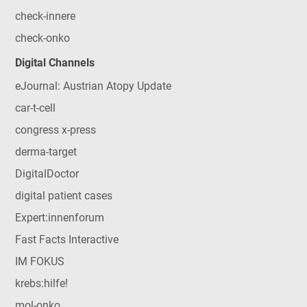
check-innere
check-onko
Digital Channels
eJournal: Austrian Atopy Update
car-t-cell
congress x-press
derma-target
DigitalDoctor
digital patient cases
Expert:innenforum
Fast Facts Interactive
IM FOKUS
krebs:hilfe!
mol-onko