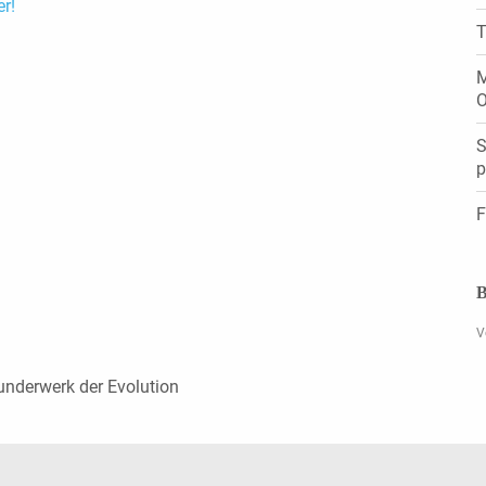
er!
T
M
O
S
p
F
B
V
Wunderwerk der Evolution