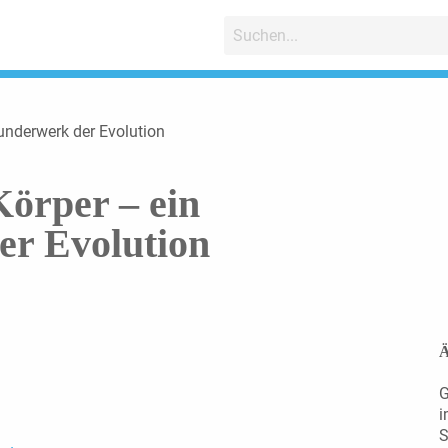
Wunderwerk der Evolution
Körper – ein
r Evolution
Ä
G
i
S