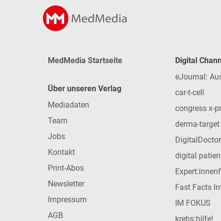
MedMedia Startseite
Digital Chan
eJournal: Au
Über unseren Verlag
car-t-cell
Mediadaten
congress x-p
Team
derma-target
Jobs
DigitalDoctor
Kontakt
digital patie
Print-Abos
Expert:innen
Newsletter
Fast Facts In
Impressum
IM FOKUS
AGB
krebs:hilfe!