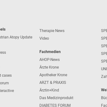
nels
Therapie News
SP
strian Atopy Update
Video
SP
SP
Fachmedien
ress
SPE
AHOP-News
SP
Ärzte Krone
UN
Apotheker Krone
nt cases
Zah
ARZT & PRAXIS
forum
Wei
Ärztin+Kind
teractive
Das Medizinprodukt
Büc
DIABETES FORUM
Fac