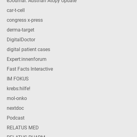
eJournal: Austrian Atopy Update
car-t-cell
congress x-press
derma-target
DigitalDoctor
digital patient cases
Expert:innenforum
Fast Facts Interactive
IM FOKUS
krebs:hilfe!
mol-onko
nextdoc
Podcast
RELATUS MED