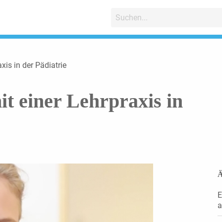
xis in der Pädiatrie
t einer Lehrpraxis in
Ä
E
a