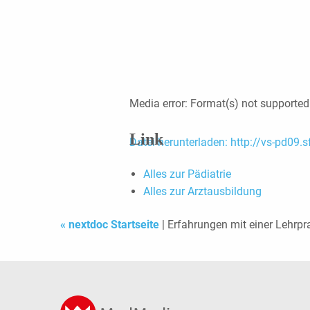
Media error: Format(s) not supported
Link
Datei herunterladen: http://vs-pd
Alles zur Pädiatrie
Alles zur Arztausbildung
00:00
« nextdoc Startseite
| Erfahrungen mit einer Lehrpra
Pfeiltasten Hoch/Runter benutzen, um