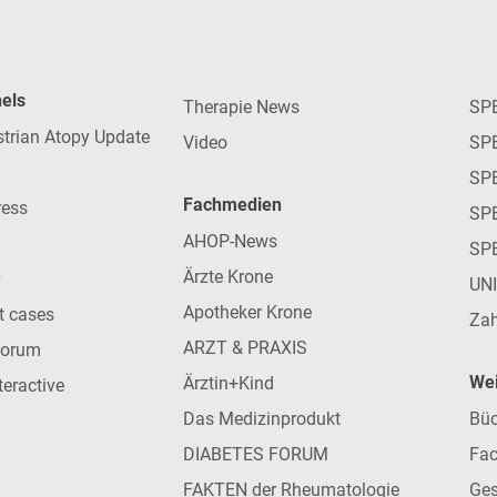
nels
Therapie News
SP
strian Atopy Update
Video
SP
SP
Fachmedien
ress
SPE
AHOP-News
SP
Ärzte Krone
UN
Apotheker Krone
nt cases
Zah
ARZT & PRAXIS
forum
Wei
Ärztin+Kind
teractive
Das Medizinprodukt
Büc
DIABETES FORUM
Fac
FAKTEN der Rheumatologie
Ges