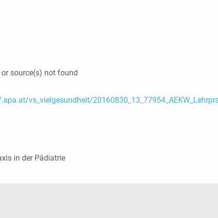
 or source(s) not found
09.sf.apa.at/vs_vielgesundheit/20160830_13_77954_AEKW_Lehr
xis in der Pädiatrie
 die Lautstärke zu regeln.