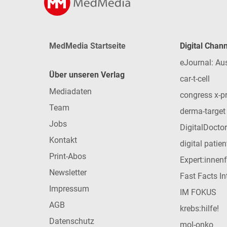
MedMedia Startseite
Digital Chan
eJournal: Au
Über unseren Verlag
car-t-cell
Mediadaten
congress x-p
Team
derma-target
Jobs
DigitalDoctor
Kontakt
digital patie
Print-Abos
Expert:innen
Newsletter
Fast Facts In
Impressum
IM FOKUS
AGB
krebs:hilfe!
Datenschutz
mol-onko