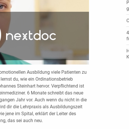
P
g
C
4
f
H
K
romotionellen Ausbildung viele Patienten zu
lernst du, wie ein Ordinationsbetrieb
ohannes Steinhart hervor. Verpflichtend ist
einmediziner. 6 Monate schreibt das neue
angen Jahr vor. Auch wenn du nicht in die
d dir die Lehrpraxis als Ausbildungszeit
 jene im Spital, erklärt der Leiter des
ung, das sei auch neu.