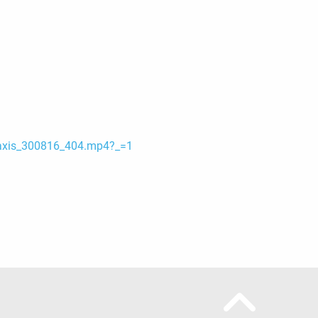
praxis_300816_404.mp4?_=1