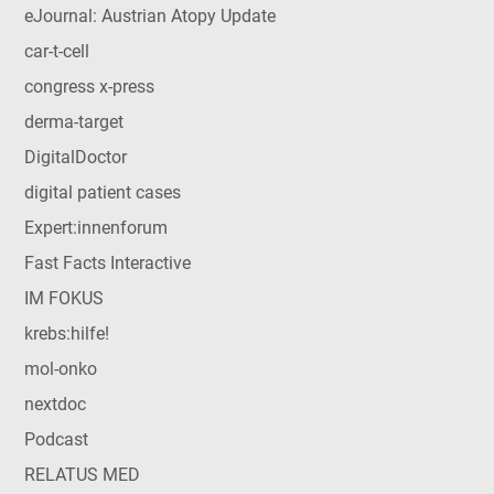
eJournal: Austrian Atopy Update
car-t-cell
congress x-press
derma-target
DigitalDoctor
digital patient cases
Expert:innenforum
Fast Facts Interactive
IM FOKUS
krebs:hilfe!
mol-onko
nextdoc
Podcast
RELATUS MED