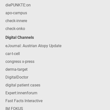
diePUNKTE:on
apo-campus
check-innere
check-onko
Digital Channels
eJournal: Austrian Atopy Update
car-t-cell
congress x-press
derma-target
DigitalDoctor
digital patient cases
Expert:innenforum
Fast Facts Interactive
IM FOKUS