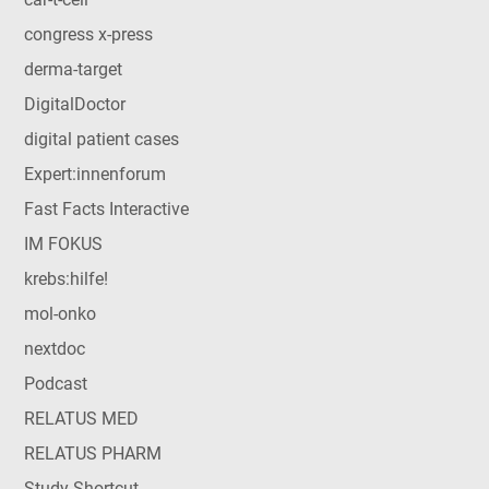
congress x-press
derma-target
DigitalDoctor
digital patient cases
Expert:innenforum
Fast Facts Interactive
IM FOKUS
krebs:hilfe!
mol-onko
nextdoc
Podcast
RELATUS MED
RELATUS PHARM
Study Shortcut