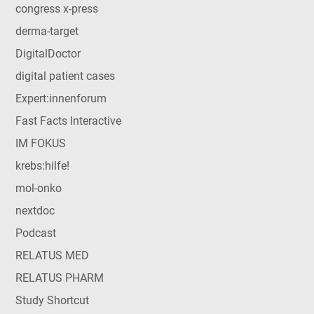
congress x-press
derma-target
DigitalDoctor
digital patient cases
Expert:innenforum
Fast Facts Interactive
IM FOKUS
krebs:hilfe!
mol-onko
nextdoc
Podcast
RELATUS MED
RELATUS PHARM
Study Shortcut