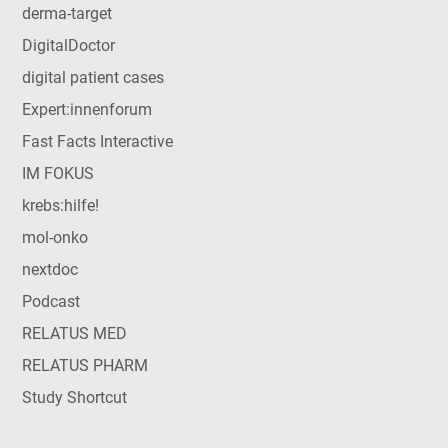
derma-target
DigitalDoctor
digital patient cases
Expert:innenforum
Fast Facts Interactive
IM FOKUS
krebs:hilfe!
mol-onko
nextdoc
Podcast
RELATUS MED
RELATUS PHARM
Study Shortcut