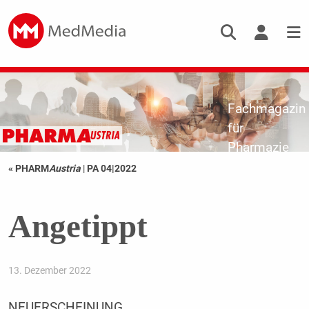
Fachmagazin
für
Pharmazie
« PHARM
Austria
|
PA 04|2022
Angetippt
13. Dezember 2022
NEUERSCHEINUNG