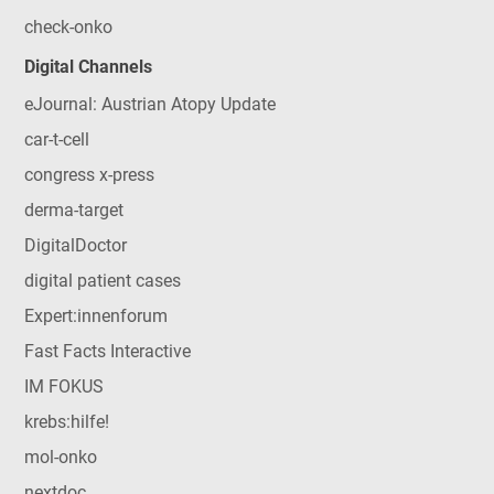
check-onko
Digital Channels
eJournal: Austrian Atopy Update
car-t-cell
congress x-press
derma-target
DigitalDoctor
digital patient cases
Expert:innenforum
Fast Facts Interactive
IM FOKUS
krebs:hilfe!
mol-onko
nextdoc