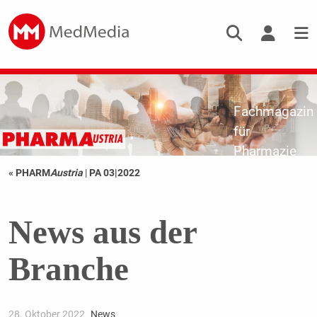
Fachmagazin
für
Pharmazie
« PHARM
Austria
|
PA 03|2022
News aus der
Branche
28. Oktober 2022
News