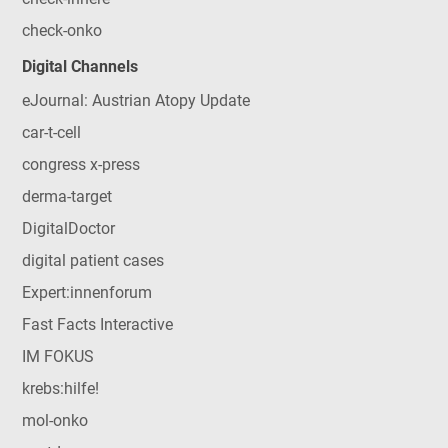
check-onko
Digital Channels
eJournal: Austrian Atopy Update
car-t-cell
congress x-press
derma-target
DigitalDoctor
digital patient cases
Expert:innenforum
Fast Facts Interactive
IM FOKUS
krebs:hilfe!
mol-onko