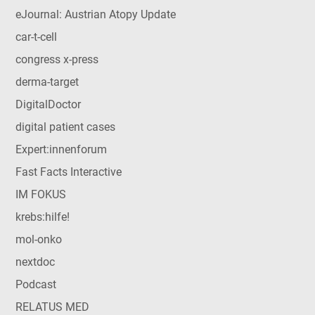
eJournal: Austrian Atopy Update
car-t-cell
congress x-press
derma-target
DigitalDoctor
digital patient cases
Expert:innenforum
Fast Facts Interactive
IM FOKUS
krebs:hilfe!
mol-onko
nextdoc
Podcast
RELATUS MED