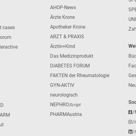
AHOP-News
SP
Ärzte Krone
UN
Apotheker Krone
nt cases
Zah
ARZT & PRAXIS
forum
Wei
Ärztin+Kind
teractive
Das Medizinprodukt
Büc
DIABETES FORUM
Fac
FAKTEN der Rheumatologie
Ges
GYN-AKTIV
Neu
neurologisch
Soc
NEPHRO
ED
Script
/
PHARMAustria
HARM
/
ut
/