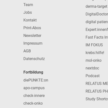
Team
derma-target
Jobs
DigitalDoctor
Kontakt
digital patie
Print-Abos
Expert:innen
Newsletter
Fast Facts In
Impressum
IM FOKUS
AGB
krebs:hilfe!
Datenschutz
mol-onko
nextdoc
Fortbildung
Podcast
diePUNKTE:on
RELATUS M
apo-campus
RELATUS P
check-innere
Study Shortc
check-onko