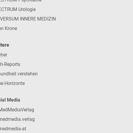
ECTRUM Urologie
IVERSUM INNERE MEDIZIN
n Krone
tere
her
h-Reports
undheit verstehen
e Horizonte
ial Media
MedMediaVerlag
medmedia.verlag
medmedia-at