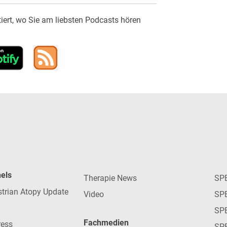
ert, wo Sie am liebsten Podcasts hören
nels
Therapie News
SP
strian Atopy Update
Video
SP
SP
Fachmedien
ress
SPE