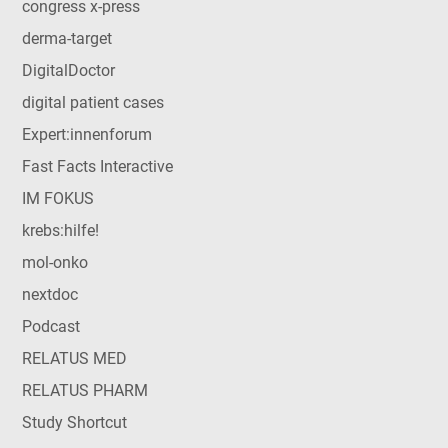
congress x-press
derma-target
DigitalDoctor
digital patient cases
Expert:innenforum
Fast Facts Interactive
IM FOKUS
krebs:hilfe!
mol-onko
nextdoc
Podcast
RELATUS MED
RELATUS PHARM
Study Shortcut