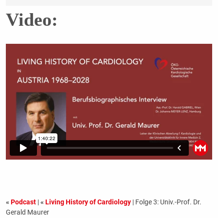
Video:
«
Podcast
|
«
Living History of Cardiology
| Folge 3: Univ.-Prof. Dr.
Gerald Maurer