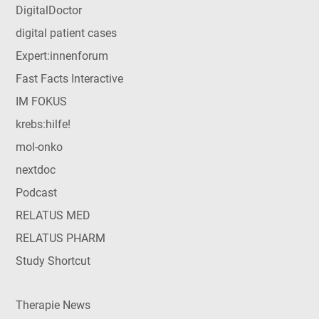
DigitalDoctor
digital patient cases
Expert:innenforum
Fast Facts Interactive
IM FOKUS
krebs:hilfe!
mol-onko
nextdoc
Podcast
RELATUS MED
RELATUS PHARM
Study Shortcut
Therapie News