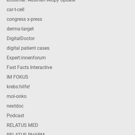
car-t-cell
congress x-press
derma-target
DigitalDoctor
digital patient cases
Expert:innenforum
Fast Facts Interactive
IM FOKUS
krebs:hilfe!
mol-onko
nextdoc
Podcast
RELATUS MED
RELATUS PHARM