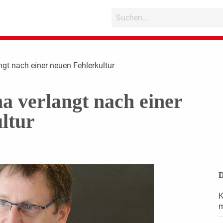
ngt nach einer neuen Fehlerkultur
a verlangt nach einer
ltur
D
K
m