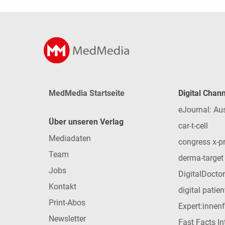
MedMedia Startseite
Digital Chan
eJournal: Au
Über unseren Verlag
car-t-cell
Mediadaten
congress x-p
Team
derma-target
Jobs
DigitalDoctor
Kontakt
digital patie
Print-Abos
Expert:innen
Newsletter
Fast Facts In