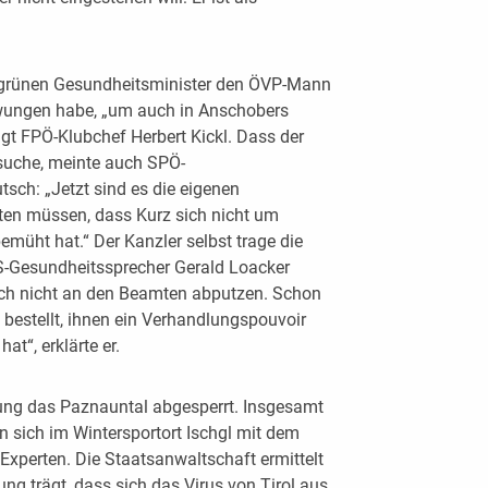
m grünen Gesundheitsminister den ÖVP-Mann
wungen habe, „um auch in Anschobers
agt FPÖ-Klubchef Herbert Kickl. Dass der
uche, meinte auch SPÖ-
sch: „Jetzt sind es die eigenen
ten müssen, dass Kurz sich nicht um
emüht hat.“ Der Kanzler selbst trage die
S-Gesundheitssprecher Gerald Loacker
rf sich nicht an den Beamten abputzen. Schon
t bestellt, ihnen ein Verhandlungspouvoir
at“, erklärte er.
ung das Paznauntal abgesperrt. Insgesamt
 sich im Wintersportort Ischgl mit dem
 Experten. Die Staatsanwaltschaft ermittelt
ng trägt, dass sich das Virus von Tirol aus