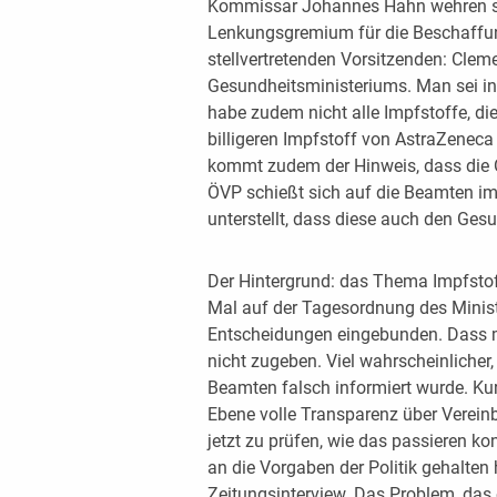
Kommissar Johannes Hahn wehren sich
Lenkungsgremium für die Beschaffun
stellvertretenden Vorsitzenden: Clem
Gesundheitsministeriums. Man sei in
habe zudem nicht alle Impfstoffe, d
billigeren Impfstoff von AstraZenec
kommt zudem der Hinweis, dass die Ö
ÖVP schießt sich auf die Beamten i
unterstellt, dass diese auch den Ges
Der Hintergrund: das Thema Impfst
Mal auf der Tagesordnung des Ministe
Entscheidungen eingebunden. Dass m
nicht zugeben. Viel wahrscheinlicher,
Beamten falsch informiert wurde. Ku
Ebene volle Transparenz über Vereinb
jetzt zu prüfen, wie das passieren ko
an die Vorgaben der Politik gehalten
Zeitungsinterview. Das Problem, das er