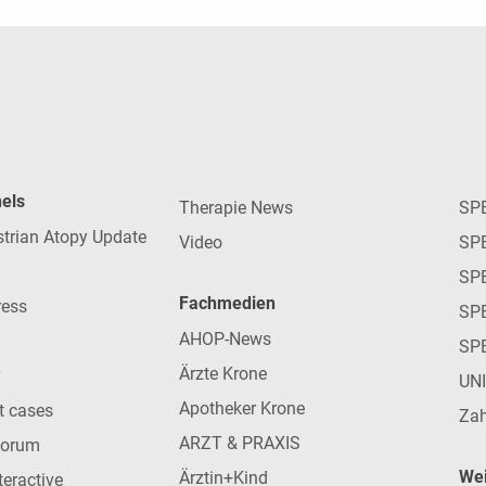
nels
Therapie News
SP
strian Atopy Update
Video
SP
SP
Fachmedien
ress
SPE
AHOP-News
SP
Ärzte Krone
UN
Apotheker Krone
nt cases
Zah
ARZT & PRAXIS
forum
Wei
Ärztin+Kind
teractive