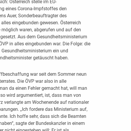
: Österreich stelle im EU-
g eines Corona-Impfstoffes den
ens Auer, Sonderbeauftragter des
 alles eingebunden gewesen. Österreich
ie möglich waren, abgerufen und auf den
a gesetzt. Aus dem Gesundheitsministerium
VP in alles eingebunden war. Die Folge: die
m Gesundheitsministerium ein und
undheitsminister getäuscht haben.
offbeschaffung war seit dem Sommer neun
rrates. Die ÖVP war also in alle
an da einen Fehler gemacht hat, will man
 so wird argumentiert, ist, dass man von
rz verlangte am Wochenende auf nationaler
arungen. „Ich fordere das Ministerium auf,
nnte. Ich hoffe sehr, dass sich die Beamten
 haben“, sagte der Bundeskanzler in einem
 nicht eingestehen will: Er ist als