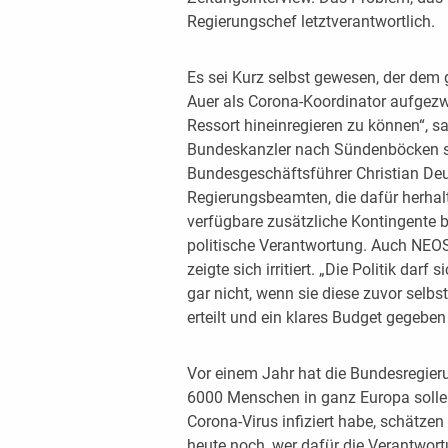
Regierungschef letztverantwortlich.
Es sei Kurz selbst gewesen, der de
Auer als Corona-Koordinator aufgez
Ressort hineinregieren zu können“, s
Bundeskanzler nach Sündenböcken s
Bundesgeschäftsführer Christian Deut
Regierungsbeamten, die dafür herhal
verfügbare zusätzliche Kontingente b
politische Verantwortung. Auch NEO
zeigte sich irritiert. „Die Politik da
gar nicht, wenn sie diese zuvor selbs
erteilt und ein klares Budget gegeben h
Vor einem Jahr hat die Bundesregier
6000 Menschen in ganz Europa sollen
Corona-Virus infiziert habe, schätzen
heute noch, wer dafür die Verantwortu