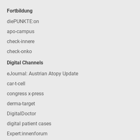
Fortbildung
diePUNKTE:on
apo-campus
check-innere
check-onko
Digital Channels
eJournal: Austrian Atopy Update
car-t-cell
congress x-press
derma-target
DigitalDoctor
digital patient cases
Expert:innenforum