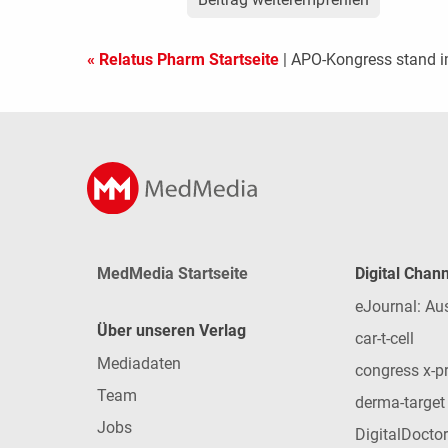
« Relatus Pharm Startseite
| APO-Kongress stand i
MedMedia Startseite
Digital Chan
eJournal: Au
Über unseren Verlag
car-t-cell
Mediadaten
congress x-p
Team
derma-target
Jobs
DigitalDoctor