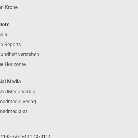
n Krone
tere
her
h-Reports
undheit verstehen
e Horizonte
ial Media
MedMediaVerlag
medmedia.verlag
medmedia-at
111-0
- Fax: +43 1 4073114