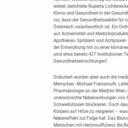
leistet, berichtete Ruperta Lichtenec
Klima und Gesundheit in der Gesundh
vor, dass der Gesundheitssektor für 
Österreich verantwortlich ist. Ein Dri
auf Arzneimittel und Medizinprodukt
Apotheken, Spitälern und Arztpraxen s
der Entwicklung hin zu einer klimane
sind etwa bereits 427 Institutionen T
Gesundheitseinrichtungen“.
Diskutiert wurden aber auch die medi
Menschen. Michael Freissmuth, Leite
Pharmakologie an der MedUni Wien, b
unerwünschte Nebenwirkungen von An
Schweißdrüsen blockieren. Doch das 
Körpers auf Hitze zu reagieren – was
Nebeneffekt zur Folge hat: Das Blut
Menschen mit Herzinsuffizienz die Be