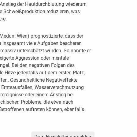
er Anstieg der Hautdurchblutung wiederum
ie Schweißproduktion reduzieren, was
ere.
Meduni Wien) prognostizierte, dass der
 insgesamt viele Aufgaben bescheren
 massiv unterschätzt würden. So nannte er
teigerte Aggression oder mentale
gel. Bei den negativen Folgen des
Hitze jedenfalls auf dem ersten Platz,
fen. Gesundheitliche Negativeffekte
s Ernteausfällen, Wasserverschmutzung
rereignisse oder einem Anstieg bei
chischen Probleme, die etwa nach
etroffenen auftreten können, ebenfalls
Zum Newsletter anmelden