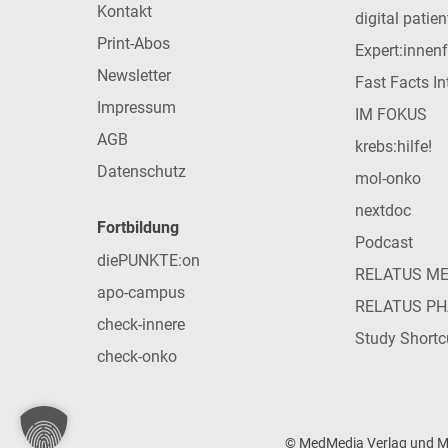
Kontakt
digital patie
Print-Abos
Expert:innen
Newsletter
Fast Facts In
Impressum
IM FOKUS
AGB
krebs:hilfe!
Datenschutz
mol-onko
nextdoc
Fortbildung
Podcast
diePUNKTE:on
RELATUS M
apo-campus
RELATUS P
check-innere
Study Shortc
check-onko
© MedMedia Verlag und Med