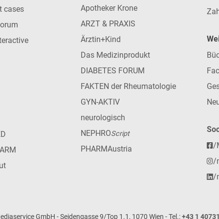
Apotheker Krone
nt cases
Zah
ARZT & PRAXIS
forum
Wei
Ärztin+Kind
teractive
Das Medizinprodukt
Büc
DIABETES FORUM
Fac
FAKTEN der Rheumatologie
Ges
GYN-AKTIV
Neu
neurologisch
Soc
NEPHRO
ED
Script
/
PHARMAustria
HARM
/
ut
/
iaservice GmbH - Seidengasse 9/Top 1.1, 1070 Wien - Tel.:
+43 1 4073