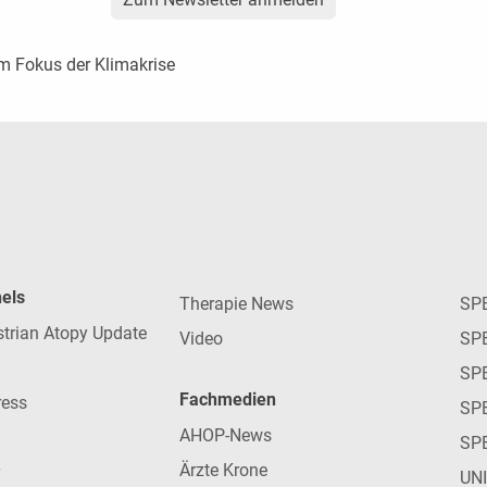
m Fokus der Klimakrise
nels
Therapie News
SP
strian Atopy Update
Video
SP
SP
Fachmedien
ress
SPE
AHOP-News
SP
Ärzte Krone
UN