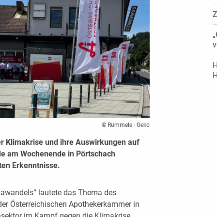
Z
„
v
H
H
© Rümmele - Geko
er Klimakrise und ihre Auswirkungen auf
rde am Wochenende in Pörtschach
sten Erkenntnisse.
mawandels“ lautete das Thema des
der Österreichischen Apothekerkammer in
nsektor im Kampf gegen die Klimakrise