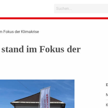
m Fokus der Klimakrise
stand im Fokus der
D
N
K