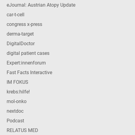
eJournal: Austrian Atopy Update
car-t-cell
congress x-press
derma-target
DigitalDoctor
digital patient cases
Expert:innenforum
Fast Facts Interactive
IM FOKUS
krebs:hilfe!
mol-onko
nextdoc
Podcast
RELATUS MED