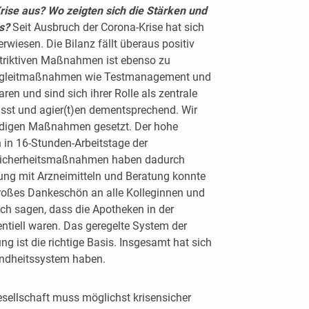
rise aus? Wo zeigten sich die Stärken und
s?
Seit Ausbruch der Corona-Krise hat sich
wiesen. Die Bilanz fällt überaus positiv
striktiven Maßnahmen ist ebenso zu
Begleitmaßnahmen wie Testmanagement und
en und sind sich ihrer Rolle als zentrale
st und agier(t)en dementsprechend. Wir
endigen Maßnahmen gesetzt. Der hohe
 in 16-Stunden-Arbeitstage der
 Sicherheitsmaßnahmen haben dadurch
rung mit Arzneimitteln und Beratung konnte
großes Dankeschön an alle Kolleginnen und
h sagen, dass die Apotheken in der
ntiell waren. Das geregelte System der
ng ist die richtige Basis. Insgesamt hat sich
sundheitssystem haben.
sellschaft muss möglichst krisensicher