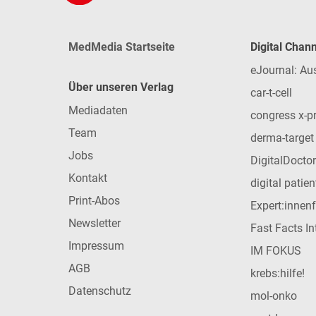
MedMedia Startseite
Digital Chan
eJournal: Au
Über unseren Verlag
car-t-cell
Mediadaten
congress x-p
Team
derma-target
Jobs
DigitalDoctor
Kontakt
digital patie
Print-Abos
Expert:innen
Newsletter
Fast Facts In
Impressum
IM FOKUS
AGB
krebs:hilfe!
Datenschutz
mol-onko