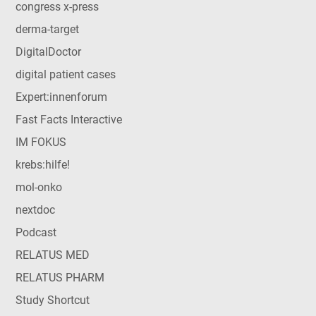
congress x-press
derma-target
DigitalDoctor
digital patient cases
Expert:innenforum
Fast Facts Interactive
IM FOKUS
krebs:hilfe!
mol-onko
nextdoc
Podcast
RELATUS MED
RELATUS PHARM
Study Shortcut