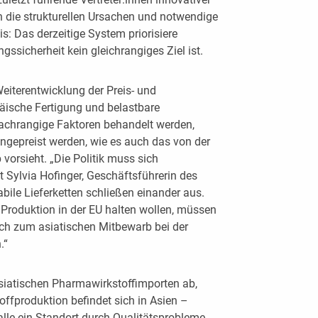
die strukturellen Ursachen und notwendige
s: Das derzeitige System priorisiere
sicherheit kein gleichrangiges Ziel ist.
Weiterentwicklung der Preis- und
ische Fertigung und belastbare
 nachrangige Faktoren behandelt werden,
ngepreist werden, wie es auch das von der
vorsieht. „Die Politik muss sich
nt Sylvia Hofinger, Geschäftsführerin des
bile Lieferketten schließen einander aus.
 Produktion in der EU halten wollen, müssen
ich zum asiatischen Mitbewarb bei der
.“
asiatischen Pharmawirkstoffimporten ab,
offproduktion befindet sich in Asien –
alle ein Standort durch Qualitätsprobleme,