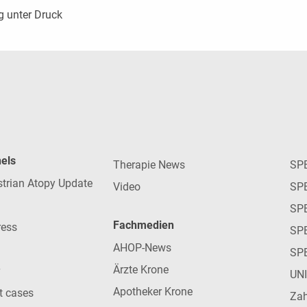
g unter Druck
nels
Therapie News
SP
strian Atopy Update
Video
SP
SP
Fachmedien
ress
SPE
AHOP-News
SP
Ärzte Krone
UN
Apotheker Krone
nt cases
Zah