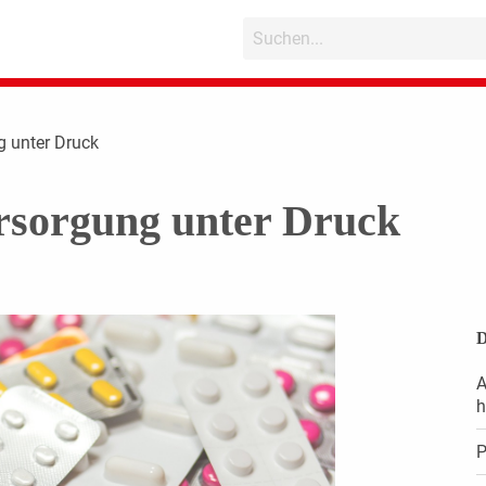
g unter Druck
rsorgung unter Druck
D
A
h
P