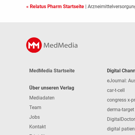
« Relatus Pharm Startseite
| Arzneimittelversorgun
MedMedia Startseite
Digital Chan
eJournal: Au
Über unseren Verlag
car-t-cell
Mediadaten
congress x-p
Team
derma-target
Jobs
DigitalDoctor
Kontakt
digital patie