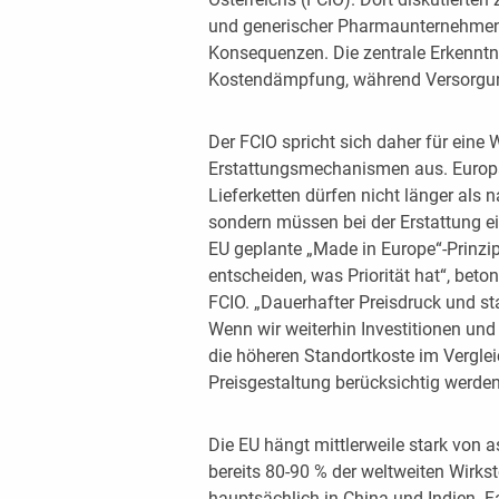
und generischer Pharmaunternehmen 
Konsequenzen. Die zentrale Erkenntni
Kostendämpfung, während Versorgungs
Der FCIO spricht sich daher für eine 
Erstattungsmechanismen aus. Europä
Lieferketten dürfen nicht länger als
sondern müssen bei der Erstattung ei
EU geplante „Made in Europe“-Prinzip 
entscheiden, was Priorität hat“, beto
FCIO. „Dauerhafter Preisdruck und sta
Wenn wir weiterhin Investitionen und
die höheren Standortkoste im Vergle
Preisgestaltung berücksichtig werden
Die EU hängt mittlerweile stark von 
bereits 80-90 % der weltweiten Wirkst
hauptsächlich in China und Indien. F