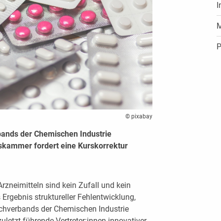
I
M
P
© pixabay
ands der Chemischen Industrie
tskammer fordert eine Kurskorrektur
rzneimitteln sind kein Zufall und kein
Ergebnis struktureller Fehlentwicklung,
hverbands der Chemischen Industrie
zuletzt führende Vertreter:innen innovativer