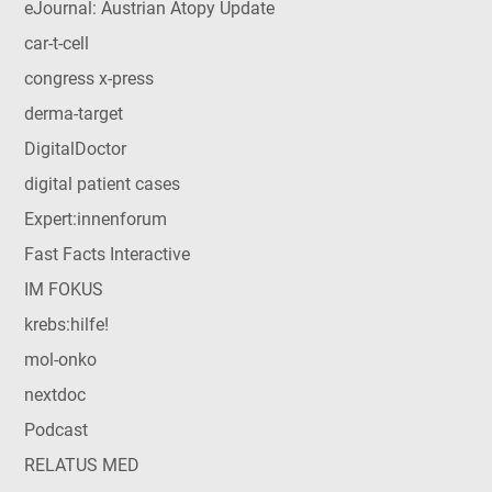
eJournal: Austrian Atopy Update
car-t-cell
congress x-press
derma-target
DigitalDoctor
digital patient cases
Expert:innenforum
Fast Facts Interactive
IM FOKUS
krebs:hilfe!
mol-onko
nextdoc
Podcast
RELATUS MED