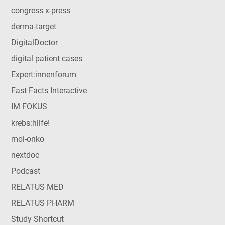
congress x-press
derma-target
DigitalDoctor
digital patient cases
Expert:innenforum
Fast Facts Interactive
IM FOKUS
krebs:hilfe!
mol-onko
nextdoc
Podcast
RELATUS MED
RELATUS PHARM
Study Shortcut