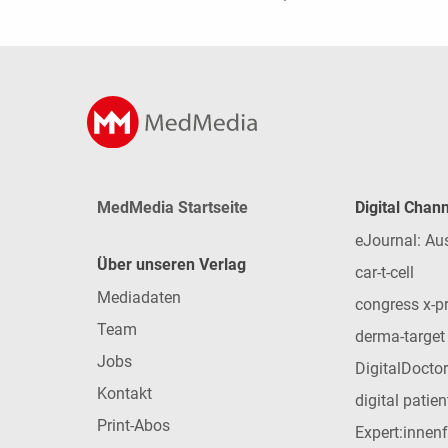
MedMedia Startseite
Digital Chan
eJournal: Au
Über unseren Verlag
car-t-cell
Mediadaten
congress x-p
Team
derma-target
Jobs
DigitalDoctor
Kontakt
digital patie
Print-Abos
Expert:innen