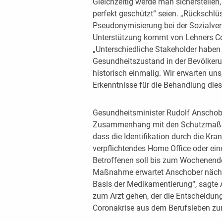
Gleichzeitig werde man sicherstellen,
perfekt geschützt“ seien. „Rückschlü
Pseudonymisierung bei der Sozialversi
Unterstützung kommt von Lehners Co-
„Unterschiedliche Stakeholder haben
Gesundheitszustand in der Bevölker
historisch einmalig. Wir erwarten uns
Erkenntnisse für die Behandlung die
Gesundheitsminister Rudolf Anschob
Zusammenhang mit den Schutzmaßnah
dass die Identifikation durch die Kra
verpflichtendes Home Office oder eine
Betroffenen soll bis zum Wochenende
Maßnahme erwartet Anschober nächst
Basis der Medikamentierung“, sagte 
zum Arzt gehen, der die Entscheidung 
Coronakrise aus dem Berufsleben zur