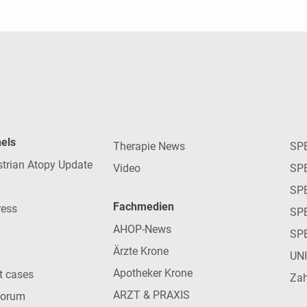
nels
Therapie News
SP
strian Atopy Update
Video
SP
SP
Fachmedien
ress
SPE
AHOP-News
SP
Ärzte Krone
UN
Apotheker Krone
nt cases
Zah
ARZT & PRAXIS
forum