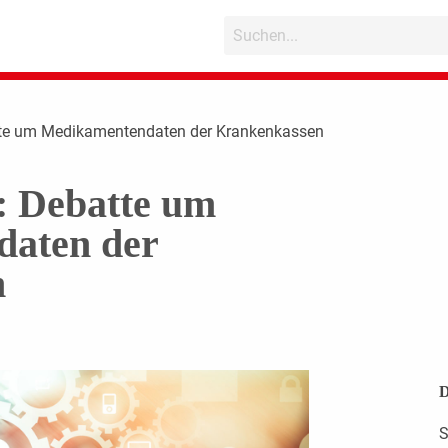
tte um Medikamentendaten der Krankenkassen
: Debatte um
aten der
n
D
S