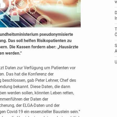
w
D
I
T
undheitsministerium pseudonymisierte
ng. Das soll helfen Risikopatienten zu
S
sern. Die Kassen fordern aber: „Hausärzte
A
en werden.“
U
tzt Daten zur Verfügung um Patienten vor
n. Das hat die Konferenz der
g beschlossen, gab Peter Lehner, Chef des
endung bekannt. Diese Daten, die dann
en werden sollen, könnten Leben retten,
ammenführen der Daten der
icherung, der ELGA-Daten und der
 Covid-19 ein essenzieller Baustein sein.“