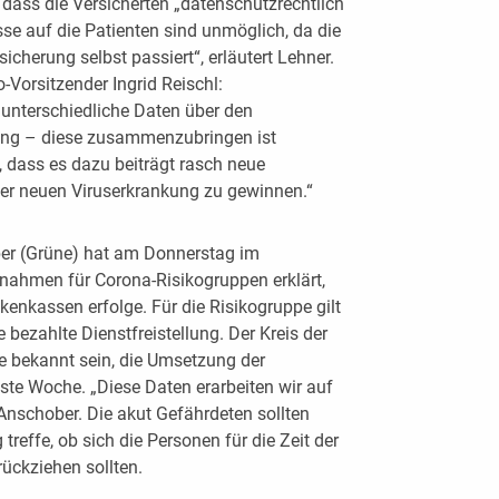
 dass die Versicherten „datenschutzrechtlich
sse auf die Patienten sind unmöglich, da die
cherung selbst passiert“, erläutert Lehner.
Vorsitzender Ingrid Reischl:
 unterschiedliche Daten über den
ung – diese zusammenzubringen ist
, dass es dazu beiträgt rasch neue
ser neuen Viruserkrankung zu gewinnen.“
er (Grüne) hat am Donnerstag im
men für Corona-Risikogruppen erklärt,
nkenkassen erfolge. Für die Risikogruppe gilt
 bezahlte Dienstfreistellung. Der Kreis der
 bekannt sein, die Umsetzung der
e Woche. „Diese Daten erarbeiten wir auf
Anschober. Die akut Gefährdeten sollten
treffe, ob sich die Personen für die Zeit der
ückziehen sollten.