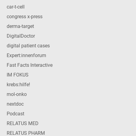
car-t-cell
congress x-press
derma-target
DigitalDoctor
digital patient cases
Expert:innenforum
Fast Facts Interactive
IM FOKUS
krebs:hilfe!
mol-onko
nextdoc
Podcast
RELATUS MED
RELATUS PHARM