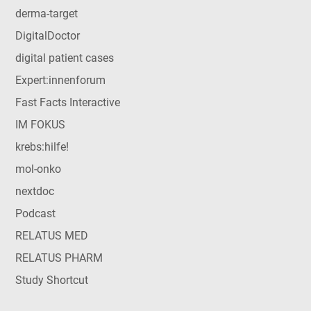
derma-target
DigitalDoctor
digital patient cases
Expert:innenforum
Fast Facts Interactive
IM FOKUS
krebs:hilfe!
mol-onko
nextdoc
Podcast
RELATUS MED
RELATUS PHARM
Study Shortcut