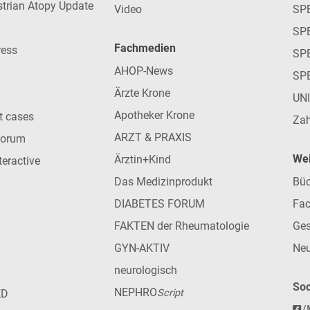
strian Atopy Update
Video
SP
SP
Fachmedien
ress
SPE
AHOP-News
SP
Ärzte Krone
UN
Apotheker Krone
nt cases
Zah
ARZT & PRAXIS
forum
Wei
Ärztin+Kind
teractive
Das Medizinprodukt
Büc
DIABETES FORUM
Fac
FAKTEN der Rheumatologie
Ges
GYN-AKTIV
Neu
neurologisch
Soc
NEPHRO
ED
Script
/