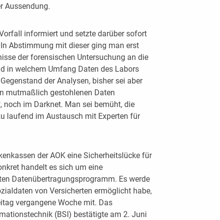
ner Aussendung.
orfall informiert und setzte darüber sofort
 In Abstimmung mit dieser ging man erst
bnisse der forensischen Untersuchung an die
 und in welchem Umfang Daten des Labors
 Gegenstand der Analysen, bisher sei aber
on mutmaßlich gestohlenen Daten
t, noch im Darknet. Man sei bemüht, die
zu laufend im Austausch mit Experten für
kenkassen der AOK eine Sicherheitslücke für
onkret handelt es sich um eine
teten Datenübertragungsprogramm. Es werde
ozialdaten von Versicherten ermöglicht habe,
eitag vergangene Woche mit. Das
rmationstechnik (BSI) bestätigte am 2. Juni