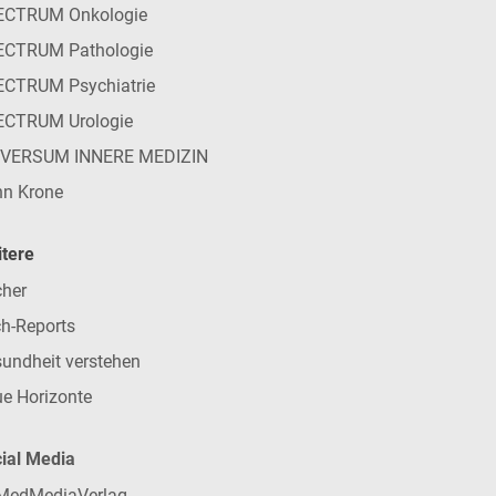
ECTRUM Onkologie
ECTRUM Pathologie
CTRUM Psychiatrie
ECTRUM Urologie
IVERSUM INNERE MEDIZIN
n Krone
tere
her
h-Reports
undheit verstehen
e Horizonte
ial Media
MedMediaVerlag