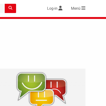
Log-in
Menü