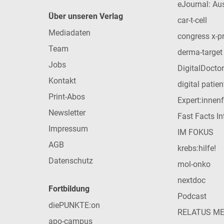
eJournal: Au
Über unseren Verlag
car-t-cell
Mediadaten
congress x-p
Team
derma-target
Jobs
DigitalDoctor
Kontakt
digital patie
Print-Abos
Expert:innen
Newsletter
Fast Facts In
Impressum
IM FOKUS
AGB
krebs:hilfe!
Datenschutz
mol-onko
nextdoc
Fortbildung
Podcast
diePUNKTE:on
RELATUS M
apo-campus