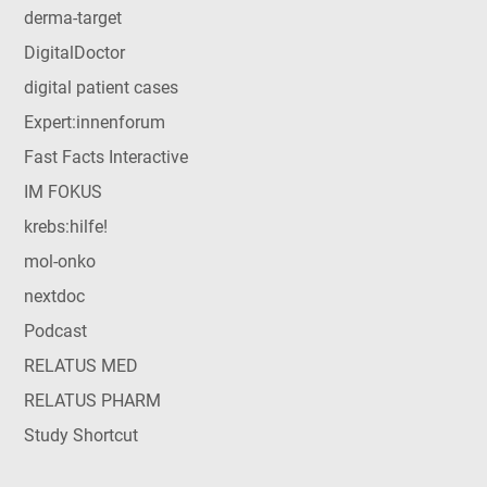
derma-target
DigitalDoctor
digital patient cases
Expert:innenforum
Fast Facts Interactive
IM FOKUS
krebs:hilfe!
mol-onko
nextdoc
Podcast
RELATUS MED
RELATUS PHARM
Study Shortcut