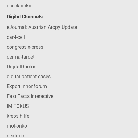
check-onko
Digital Channels
eJournal: Austrian Atopy Update
car-t-cell
congress x-press
derma-target
DigitalDoctor
digital patient cases
Expert:innenforum
Fast Facts Interactive
IM FOKUS
krebs:hilfe!
mol-onko
nextdoc