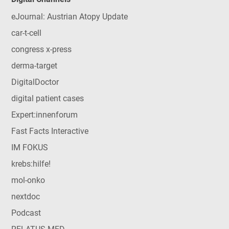
eJournal: Austrian Atopy Update
car-t-cell
congress x-press
derma-target
DigitalDoctor
digital patient cases
Expert:innenforum
Fast Facts Interactive
IM FOKUS
krebs:hilfe!
mol-onko
nextdoc
Podcast