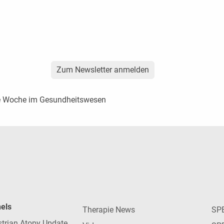
Zum Newsletter anmelden
ste Woche im Gesundheitswesen
nels
Therapie News
SP
strian Atopy Update