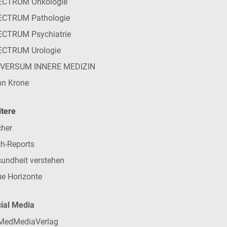
ECTRUM Onkologie
ECTRUM Pathologie
CTRUM Psychiatrie
ECTRUM Urologie
IVERSUM INNERE MEDIZIN
n Krone
tere
her
h-Reports
undheit verstehen
e Horizonte
ial Media
MedMediaVerlag