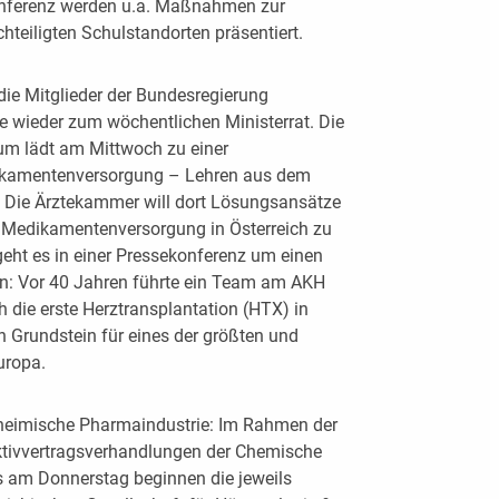
onferenz werden u.a. Maßnahmen zur
teiligten Schulstandorten präsentiert.
die Mitglieder der Bundesregierung
e wieder zum wöchentlichen Ministerrat. Die
um lädt am Mittwoch zu einer
dikamentenversorgung – Lehren aus dem
. Die Ärztekammer will dort Lösungsansätze
re Medikamentenversorgung in Österreich zu
eht es in einer Pressekonferenz um einen
in: Vor 40 Jahren führte ein Team am AKH
 die erste Herztransplantation (HTX) in
n Grundstein für eines der größten und
uropa.
 heimische Pharmaindustrie: Im Rahmen der
ektivvertragsverhandlungen der Chemische
lls am Donnerstag beginnen die jeweils