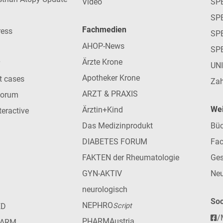
Video
SP
SP
Fachmedien
ress
SPE
AHOP-News
SP
Ärzte Krone
UN
Apotheker Krone
nt cases
Zah
ARZT & PRAXIS
forum
Wei
Ärztin+Kind
teractive
Das Medizinprodukt
Büc
DIABETES FORUM
Fac
FAKTEN der Rheumatologie
Ges
GYN-AKTIV
Neu
neurologisch
Soc
NEPHRO
ED
Script
/
PHARMAustria
HARM