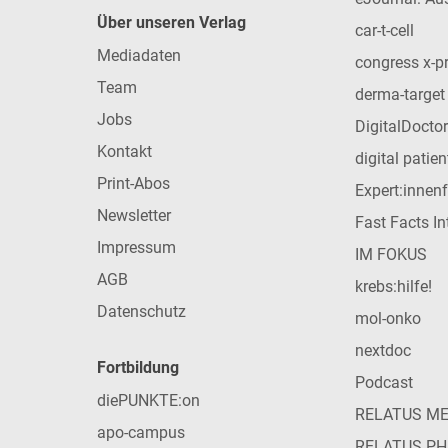
Über unseren Verlag
car-t-cell
Mediadaten
congress x-p
Team
derma-target
Jobs
DigitalDoctor
Kontakt
digital patie
Print-Abos
Expert:innen
Newsletter
Fast Facts In
Impressum
IM FOKUS
AGB
krebs:hilfe!
Datenschutz
mol-onko
nextdoc
Fortbildung
Podcast
diePUNKTE:on
RELATUS M
apo-campus
RELATUS P