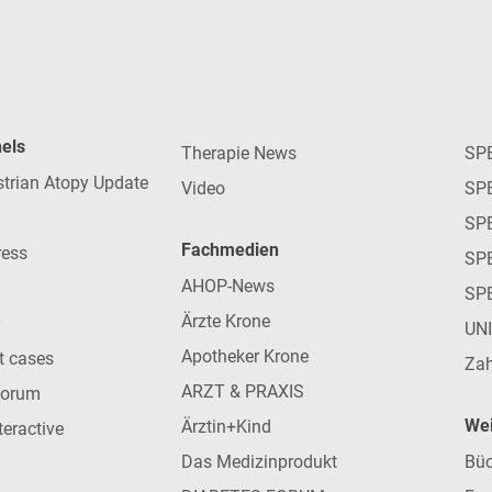
nels
Therapie News
SP
strian Atopy Update
Video
SP
SP
Fachmedien
ress
SPE
AHOP-News
SP
Ärzte Krone
UN
Apotheker Krone
nt cases
Zah
ARZT & PRAXIS
forum
Wei
Ärztin+Kind
teractive
Das Medizinprodukt
Büc