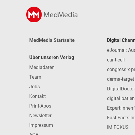
MedMedia Startseite
Digital Chan
eJournal: Au
Über unseren Verlag
car-t-cell
Mediadaten
congress x-p
Team
derma-target
Jobs
DigitalDoctor
Kontakt
digital patie
Print-Abos
Expert:innen
Newsletter
Fast Facts In
Impressum
IM FOKUS
AGB