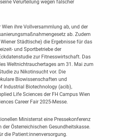
seine Verurteilung wegen falscher
 Wien ihre Vollversammlung ab, und der
etsanierungsmaßnahmengesetz ab. Zudem
 Wiener Städtische) die Ergebnisse für das
eizeit- und Sportbetriebe der
ckdatenstudie zur Fitnesswirtschaft. Das
d des Weltnichtrauchertages am 31. Mai zum
tudie zu Nikotinsucht vor. Die
lekulare Biowissenschaften und
f Industrial Biotechnology (acib),
plied Life Sciences der FH Campus Wien
iences Career Fair 2025-Messe.
ionellen Ministerrat eine Pressekonferenz
der Österreichischen Gesundheitskasse.
r die Patient:innenversorgung.