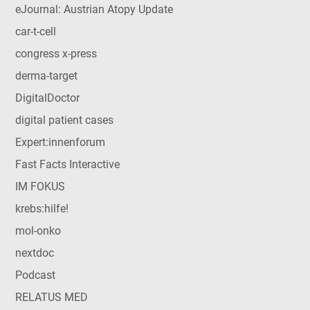
eJournal: Austrian Atopy Update
car-t-cell
congress x-press
derma-target
DigitalDoctor
digital patient cases
Expert:innenforum
Fast Facts Interactive
IM FOKUS
krebs:hilfe!
mol-onko
nextdoc
Podcast
RELATUS MED