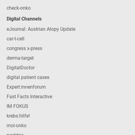
check-onko
Digital Channels
eJournal: Austrian Atopy Update
car-t-cell
congress x-press
derma-target
DigitalDoctor
digital patient cases
Expert:innenforum
Fast Facts Interactive
IM FOKUS
krebs:hilfe!
mol-onko