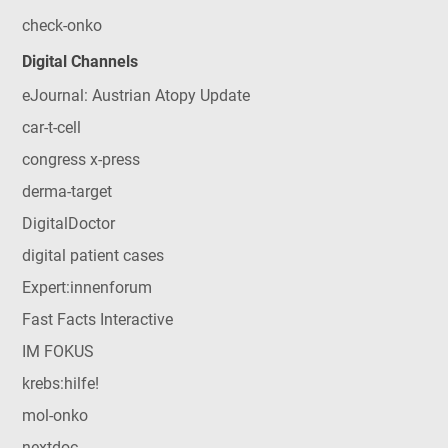
check-onko
Digital Channels
eJournal: Austrian Atopy Update
car-t-cell
congress x-press
derma-target
DigitalDoctor
digital patient cases
Expert:innenforum
Fast Facts Interactive
IM FOKUS
krebs:hilfe!
mol-onko
nextdoc