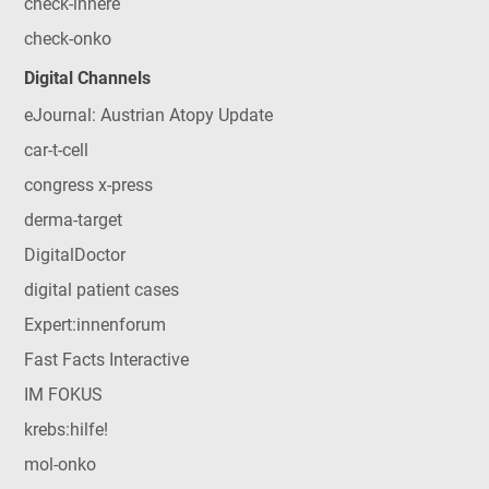
check-innere
check-onko
Digital Channels
eJournal: Austrian Atopy Update
car-t-cell
congress x-press
derma-target
DigitalDoctor
digital patient cases
Expert:innenforum
Fast Facts Interactive
IM FOKUS
krebs:hilfe!
mol-onko