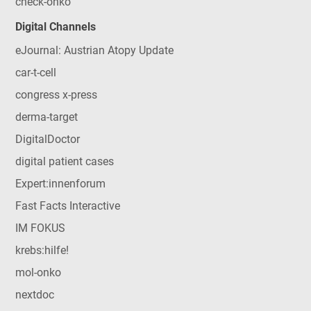
check-onko
Digital Channels
eJournal: Austrian Atopy Update
car-t-cell
congress x-press
derma-target
DigitalDoctor
digital patient cases
Expert:innenforum
Fast Facts Interactive
IM FOKUS
krebs:hilfe!
mol-onko
nextdoc