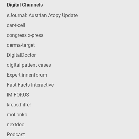
Digital Channels
eJournal: Austrian Atopy Update
car-t-cell
congress x-press
derma-target
DigitalDoctor
digital patient cases
Expert:innenforum
Fast Facts Interactive
IM FOKUS
krebs:hilfe!
mol-onko
nextdoc
Podcast