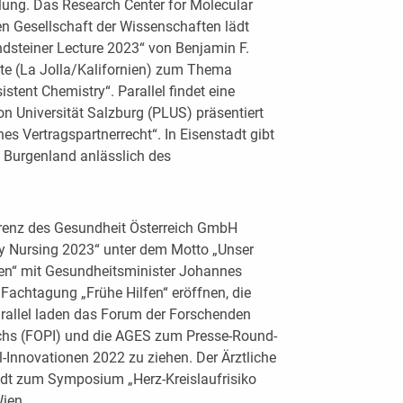
ung. Das Research Center for Molecular
n Gesellschaft der Wissenschaften lädt
steiner Lecture 2023“ von Benjamin F.
ute (La Jolla/Kalifornien) zum Thema
tent Chemistry“. Parallel findet eine
on Universität Salzburg (PLUS) präsentiert
hes Vertragspartnerrecht“. In Eisenstadt gibt
 Burgenland anlässlich des
erenz des Gesundheit Österreich GmbH
Nursing 2023“ unter dem Motto „Unser
n“ mit Gesundheitsminister Johannes
 Fachtagung „Frühe Hilfen“ eröffnen, die
arallel laden das Forum der Forschenden
ichs (FOPI) und die AGES zum Presse-Round-
l-Innovationen 2022 zu ziehen. Der Ärztliche
ädt zum Symposium „Herz-Kreislaufrisiko
ien.