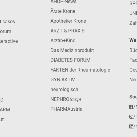
AHOP-News
SP
Ärzte Krone
UN
Apotheker Krone
nt cases
Zah
ARZT & PRAXIS
forum
Wei
Ärztin+Kind
teractive
Das Medizinprodukt
Büc
DIABETES FORUM
Fac
FAKTEN der Rheumatologie
Ges
GYN-AKTIV
Neu
neurologisch
Soc
NEPHRO
ED
Script
/
PHARMAustria
HARM
/
ut
/