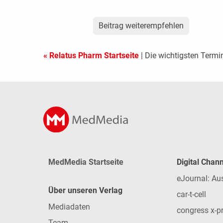
Beitrag weiterempfehlen
« Relatus Pharm Startseite
| Die wichtigsten Term
MedMedia Startseite
Digital Chan
eJournal: Au
Über unseren Verlag
car-t-cell
Mediadaten
congress x-p
Team