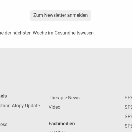
Zum Newsletter anmelden
ine der nächsten Woche im Gesundheitswesen
nels
Therapie News
SP
strian Atopy Update
Video
SP
SP
Fachmedien
ress
SPE