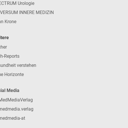
ECTRUM Urologie
IVERSUM INNERE MEDIZIN
n Krone
tere
her
h-Reports
undheit verstehen
e Horizonte
ial Media
MedMediaVerlag
medmedia.verlag
medmedia-at