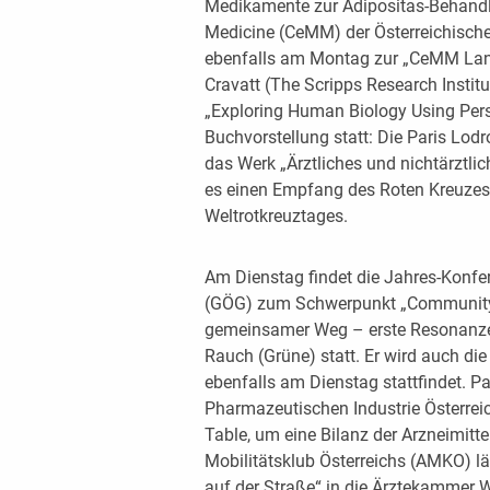
Medikamente zur Adipositas-Behandl
Medicine (CeMM) der Österreichische
ebenfalls am Montag zur „CeMM Land
Cravatt (The Scripps Research Instit
„Exploring Human Biology Using Persis
Buchvorstellung statt: Die Paris Lodr
das Werk „Ärztliches und nichtärztlic
es einen Empfang des Roten Kreuzes
Weltrotkreuztages.
Am Dienstag findet die Jahres-Konf
(GÖG) zum Schwerpunkt „Community 
gemeinsamer Weg – erste Resonanze
Rauch (Grüne) statt. Er wird auch die
ebenfalls am Dienstag stattfindet. P
Pharmazeutischen Industrie Österre
Table, um eine Bilanz der Arzneimitte
Mobilitätsklub Österreichs (AMKO) l
auf der Straße“ in die Ärztekammer W