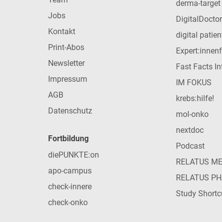
derma-target
Jobs
DigitalDoctor
Kontakt
digital patie
Print-Abos
Expert:innen
Newsletter
Fast Facts In
Impressum
IM FOKUS
AGB
krebs:hilfe!
Datenschutz
mol-onko
nextdoc
Fortbildung
Podcast
diePUNKTE:on
RELATUS M
apo-campus
RELATUS P
check-innere
Study Shortc
check-onko