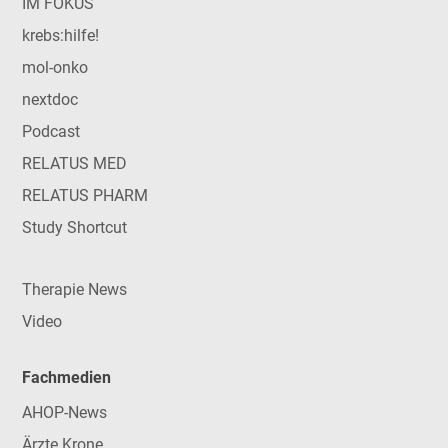
IM FOKUS
krebs:hilfe!
mol-onko
nextdoc
Podcast
RELATUS MED
RELATUS PHARM
Study Shortcut
Therapie News
Video
Fachmedien
AHOP-News
Ärzte Krone