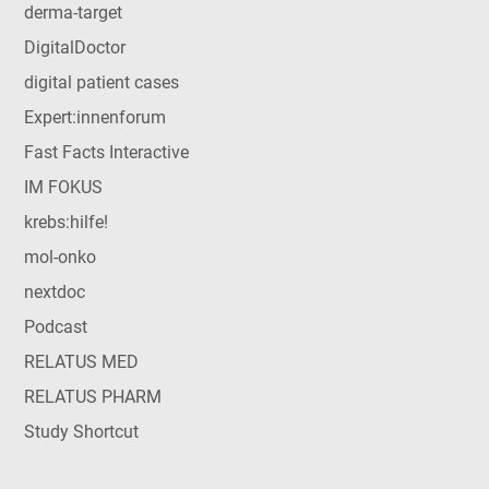
derma-target
DigitalDoctor
digital patient cases
Expert:innenforum
Fast Facts Interactive
IM FOKUS
krebs:hilfe!
mol-onko
nextdoc
Podcast
RELATUS MED
RELATUS PHARM
Study Shortcut